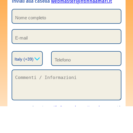
inviali alla casella
webmaster@ntinnaamari.it
No
Si
Ho letto
l’informativa sulla privacy
, e dò
il consenso al trattamento dei miei dati per lo
svolgimento delle operazioni indicate
nell'informativa.