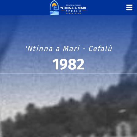
'Ntinna a Mari - Cefalù
1982