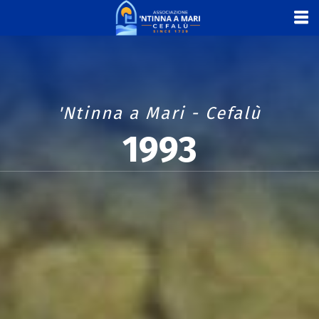
'Ntinna a Mari - Cefalù
1993