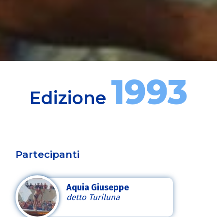
1993
Edizione
Partecipanti
Aquia Giuseppe
detto Turiluna